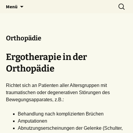
Praxis für Ergotherapie und Physiotherapie
Zum
Suchen
Lenergo
Menü
Inhalt
nach:
springen
Orthopädie
Ergotherapie in der
Orthopädie
Richtet sich an Patienten aller Altersgruppen mit
traumatischen oder degenerativen Störungen des
Bewegungsapparates, z.B.:
Behandlung nach komplizierten Brüchen
Amputationen
Abnutzungserscheinungen der Gelenke (Schulter,