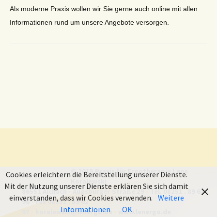
Als moderne Praxis wollen wir Sie gerne auch online mit allen
Informationen rund um unsere Angebote versorgen.
© 2015 Praxis für Ergotherapie Lena
Cookies erleichtern die Bereitstellung unserer Dienste.
Koralewski
Mit der Nutzung unserer Dienste erklären Sie sich damit
86551 Aichach
•
Augsburger Straße 29
•
Tel. 08251 . 89 62
einverstanden, dass wir Cookies verwenden.
Weitere
96
•
Fax 08251 . 89 62
Informationen
OK
97
•
koralewski@lenergo.de
•
www.lenergo.de