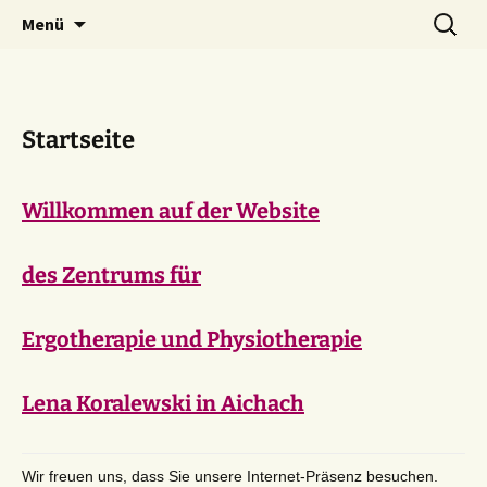
Praxis für Ergotherapie und Physiotherapie
Zum
Suchen
Lenergo
Menü
Inhalt
nach:
springen
Startseite
Willkommen auf der Website
des Zentrums für
Ergotherapie und Physiotherapie
Lena Koralewski in Aichach
Wir freuen uns, dass Sie unsere Internet-Präsenz besuchen.