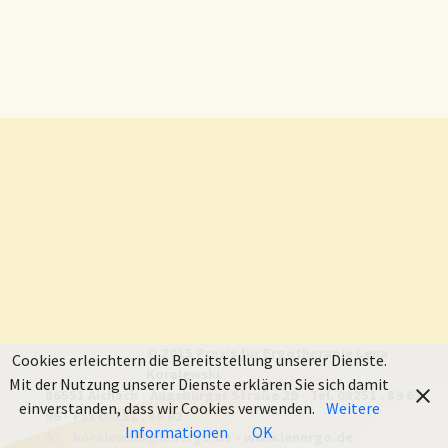
© 2015 Praxis für Ergotherapie Lena
Cookies erleichtern die Bereitstellung unserer Dienste.
Koralewski
Mit der Nutzung unserer Dienste erklären Sie sich damit
86551 Aichach
•
Augsburger Straße 29
•
Tel. 08251 . 89 62
einverstanden, dass wir Cookies verwenden.
Weitere
96
•
Fax 08251 . 89 62
Informationen
OK
97
•
koralewski@lenergo.de
•
www.lenergo.de