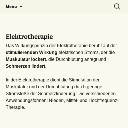
Praxis für Ergotherapie und Physiotherapie
Zum
Suchen
Lenergo
Menü
Inhalt
nach:
springen
Elektrotherapie
Das Wirkungsprinzip der Elektrotherapie beruht auf der
stimulierenden Wirkung
elektrischen Stroms, der die
Muskulatur lockert
, die Durchblutung anregt und
Schmerzen lindert
.
In der Elektrotherapie dient die Stimulation der
Muskulatur und der Durchblutung durch geringe
Stromstöße der Schmerzlinderung. Die verschiedenen
Anwendungsformen: Nieder-, Mittel- und Hochfrequenz-
Therapie.