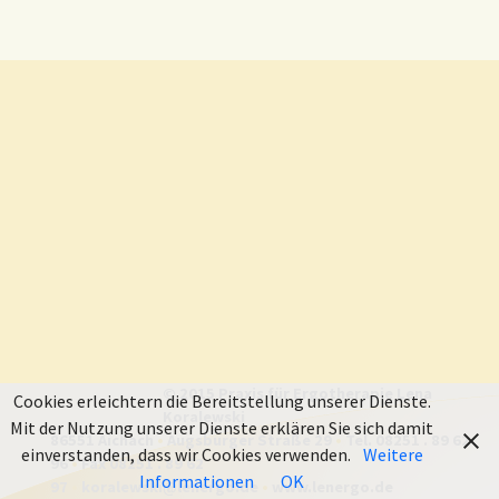
© 2015 Praxis für Ergotherapie Lena
Cookies erleichtern die Bereitstellung unserer Dienste.
Koralewski
Mit der Nutzung unserer Dienste erklären Sie sich damit
86551 Aichach
•
Augsburger Straße 29
•
Tel. 08251 . 89 62
einverstanden, dass wir Cookies verwenden.
Weitere
96
•
Fax 08251 . 89 62
Informationen
OK
97
•
koralewski@lenergo.de
•
www.lenergo.de