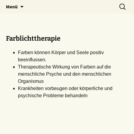
Praxis für Ergotherapie und Physiotherapie
Zum
Suchen
Lenergo
Menü
Inhalt
nach:
springen
Farblichttherapie
Farben können Körper und Seele positiv
beeinflussen.
Therapeutische Wirkung von Farben auf die
menschliche Psyche und den menschlichen
Organismus
Krankheiten vorbeugen oder körperliche und
psychische Probleme behandeln